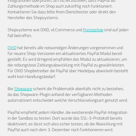
Integrationen überprüfen, um sicherzustellen, dass PayPal als
Zahlungsmethode im Shop auch zukünftig noch funktioniert.
Kontaktieren Sie dazu bitte Ihren Dienstleister oder direkt den
Hersteller des Shopsystems.
Shopsysteme wie OXID, xt:Commerce und
Prestashop
sind auf jeden
Fall betroffen.
OXID
hat bereits alle notwendigen Änderungen vorgenommen und
für neuere Shop-Versionen ein aktualisiertes PayPal Modul bereit
gestellt. Es wird dringend empfohlen das Modul zu aktualisieren, um
die reibungslose Zahlungsabwicklung mit PayPal zu gewährleisten.
Für OXID Shopbetreiber die PayPal über Heidelpay abwickeln besteht
wohl kein Handlungsbedarf.
Bei
Shopware
scheint die Problematik ebenfalls nicht zu bestehen,
da das Shopware-Plugin anhand der verfügbaren Methoden
automatisiert entscheidet welche Verschlüsselungsart genutzt wird.
PayPal empfiehlt jedem Händler, die existierende PayPal-Integration
in der Sandbox zu testen. Dort wurde das SSL-3-Protokoll bereits
deaktiviert, es lässt sich also sicher testen, ob die Abwicklung mit
PayPal auch nach dem 3. Dezember noch funktionieren wird.