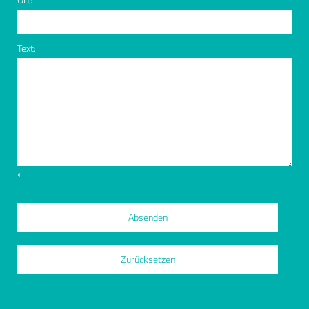
Text:
*